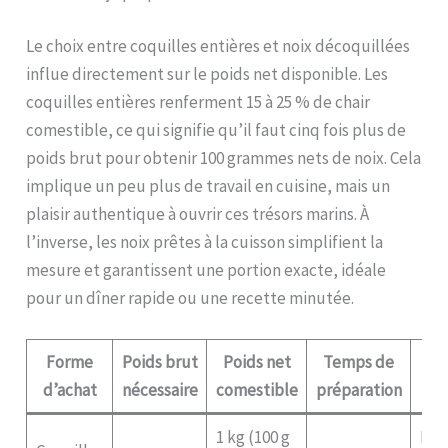
Le choix entre coquilles entières et noix décoquillées
influe directement sur le poids net disponible. Les
coquilles entières renferment 15 à 25 % de chair
comestible, ce qui signifie qu’il faut cinq fois plus de
poids brut pour obtenir 100 grammes nets de noix. Cela
implique un peu plus de travail en cuisine, mais un
plaisir authentique à ouvrir ces trésors marins. À
l’inverse, les noix prêtes à la cuisson simplifient la
mesure et garantissent une portion exacte, idéale
pour un dîner rapide ou une recette minutée.
Forme
Poids brut
Poids net
Temps de
Coû
d’achat
nécessaire
comestible
préparation
1 kg (100 g
Plu