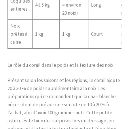
Coquilles
4 à 5 kg
= environ
Long
éco
entières
20 noix)
au k
Noix
Plu
prêtes à
1 kg
1 kg
Court
mai
cuire
pré
Le rôle du corail dans le poids et la texture des noix
Présent selon les saisons et les régions, le corail ajoute
20 à 30 % de poids supplémentaire à la noix. Les
préparations qui ne demandent que la chair blanche
nécessitent de prévoir une surcote de 10 à 20 % à
l’achat, afin d’avoir 100 grammes nets. Cette petite
astuce évite bien des surprises lors du dressage, en
préservant à la fois la texture fondante et l’équilibre