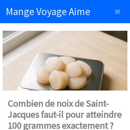
Aller
Mange Voyage Aime
au
Main
contenu
Men
Combien de noix de Saint-
Jacques faut-il pour atteindre
100 grammes exactement ?