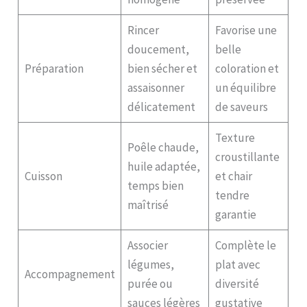
Rincer
Favorise une
doucement,
belle
Préparation
bien sécher et
coloration et
assaisonner
un équilibre
délicatement
de saveurs
Texture
Poêle chaude,
croustillante
huile adaptée,
Cuisson
et chair
temps bien
tendre
maîtrisé
garantie
Associer
Complète le
légumes,
plat avec
Accompagnement
purée ou
diversité
sauces légères
gustative